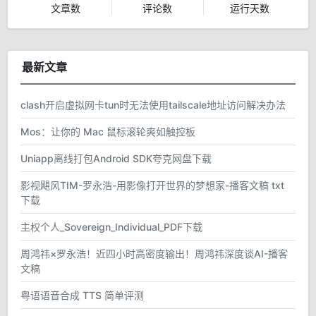
文章数
评论数
运行天数
最新文章
clash开启虚拟网卡tun时无法使用tailscale地址访问解决办法
Mos：让你的 Mac 鼠标滚轮爽如触控板
Uniapp离线打包Android SDK夸克网盘下载
影视飓风TIM-罗永浩-用影像打开世界的梦想家-播客文稿 txt
下载
主权个人_Sovereign_Individual_PDF下载
周鸿祎×罗永浩！近四小时高密度输出！周鸿祎深度谈AI-播客
文稿
粤语语音合成 TTS 简单评测