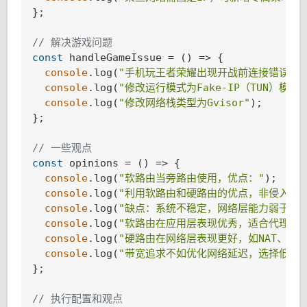
};

// 解决游戏问题
const
 handleGameIssue = 
()
 =>
 {

console
.log(
"手机玩王者荣耀出现开战前连接错误问题
console
.log(
"修改运行模式为Fake-IP（TUN）模式"
console
.log(
"修改网络栈类型为Gvisor"
);

};

// 一些观点
const
 opinions = 
()
 =>
 {

console
.log(
"软路由当旁路由使用，优点："
);

console
.log(
"利用软路由和硬路由的优点，非侵入式
console
.log(
"缺点：系统不稳定，网络层能力弱于硬路
console
.log(
"软路由在应用层表现优秀，适合代理服
console
.log(
"硬路由在网络层表现更好，如NAT、小包
console
.log(
"带宽追求不如优化网络延迟，选择低延
};

// 执行配置和观点