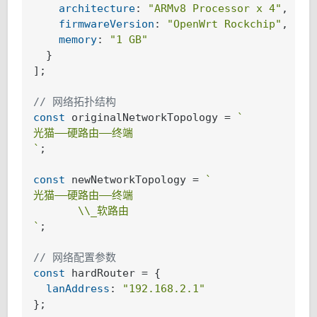
architecture
: 
"ARMv8 Processor x 4"
,

firmwareVersion
: 
"OpenWrt Rockchip"
,

memory
: 
"1 GB"
  }

];

// 网络拓扑结构
const
 originalNetworkTopology = 
`

光猫——硬路由——终端

`
;

const
 newNetworkTopology = 
`

光猫——硬路由——终端

       \\_软路由

`
;

// 网络配置参数
const
 hardRouter = {

lanAddress
: 
"192.168.2.1"
};
