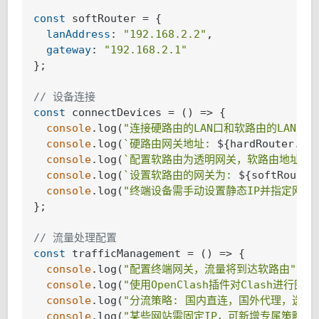
const
 softRouter = {

lanAddress
: 
"192.168.2.2"
,

gateway
: 
"192.168.2.1"
};

// 设备连接
const
 connectDevices = 
()
 =>
 {

console
.log(
"连接硬路由的LAN口和软路由的LAN口"
)
console
.log(
`硬路由网关地址: 
${hardRouter.la
console
.log(
`配置软路由为透明网关，软路由地址: 
console
.log(
`设置软路由的网关为: 
${softRouter
console
.log(
"终端设备需手动设置静态IP并指定网关
};

// 流量处理配置
const
 trafficManagement = 
()
 =>
 {

console
.log(
"配置终端网关，流量将到达软路由"
);

console
.log(
"使用OpenClash插件对Clash进行图
console
.log(
"分流策略: 国内直连，国外代理，选择
console
.log(
"某些网站需固定IP，可新增专属策略组