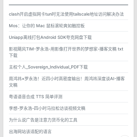
clash开启虚拟网卡tun时无法使用tailscale地址访问解决办法
Mos：让你的 Mac 鼠标滚轮爽如触控板
Uniapp离线打包Android SDK夸克网盘下载
影视飓风TIM-罗永浩-用影像打开世界的梦想家-播客文稿 txt
下载
主权个人_Sovereign_Individual_PDF下载
周鸿祎×罗永浩！近四小时高密度输出！周鸿祎深度谈AI-播客
文稿
粤语语音合成 TTS 简单评测
李想-罗永浩-四小时马拉松访谈视频文稿
为什么说广告是注意力货币化的工具
出海网站该适配的语言