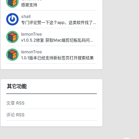
感谢支持
shall
专门评论赞一下这个app，这类软件找了好久，试过例如lanDrop 、闪电藤 localsen...
lemonTree
v1.0.5.2修复 获取Mac端剪切板乱码问题https://www.123pan.com/...
lemonTree
1.0.1版本已经支持新标签页打开搜索结果
其它功能
文章 RSS
评论 RSS