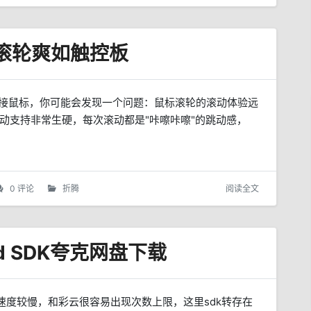
标滚轮爽如触控板
用外接鼠标，你可能会发现一个问题：鼠标滚轮的滚动体验远
滚动支持非常生硬，每次滚动都是"咔嚓咔嚓"的跳动感，
0 评论
折腾
阅读全文
id SDK夸克网盘下载
享，速度较慢，和彩云很容易出现次数上限，这里sdk转存在