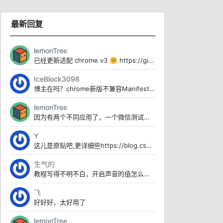
最新回复
lemonTree
已经更新适配 chrome v3 🤗 https://github.com/lemon-cod...
IceBlock3098
博主在吗？chrome新版不兼容Manifest V2了，便捷搜索用不了
lemonTree
因为有两个不同应用了，一个微信测试版，一个是微信正式版本
Y
这儿是原贴吧,更详细些https://blog.csdn.net/u012153104/art...
生气的
教程写得不明不白，开启声音的值怎么取完全不说
飞
好好好，太好用了
lemonTree