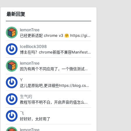
最新回复
lemonTree
已经更新适配 chrome v3 🤗 https://github.com/lemon-cod...
IceBlock3098
博主在吗？chrome新版不兼容Manifest V2了，便捷搜索用不了
lemonTree
因为有两个不同应用了，一个微信测试版，一个是微信正式版本
Y
这儿是原贴吧,更详细些https://blog.csdn.net/u012153104/art...
生气的
教程写得不明不白，开启声音的值怎么取完全不说
飞
好好好，太好用了
lemonTree