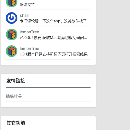
感谢支持
shall
专门评论赞一下这个app，这类软件找了好久，试过例如lanDrop 、闪电藤 localsen...
lemonTree
v1.0.5.2修复 获取Mac端剪切板乱码问题https://www.123pan.com/...
lemonTree
1.0.1版本已经支持新标签页打开搜索结果
友情链接
糖醋排骨
其它功能