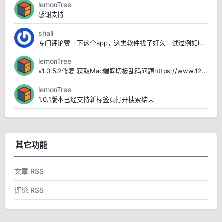
lemonTree
感谢支持
shall
专门评论赞一下这个app，这类软件找了好久，试过例如lanDrop 、闪电藤 localsen...
lemonTree
v1.0.5.2修复 获取Mac端剪切板乱码问题https://www.123pan.com/...
lemonTree
1.0.1版本已经支持新标签页打开搜索结果
其它功能
文章 RSS
评论 RSS